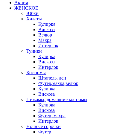
Акция
ЖЕНСКОЕ
Юбки
Халаты
Кулирка
Вискоза
Велюр
Махра
Интерлок
Туники
Кулирка
Вискоза
Интерлок
Костюмы
Штапель, лен
Футер,махра,велюр
Кулирка
Вискоза
Пижамы, домашние костюмы
Кулирка
Вискоза
Футер, махра
Интерлок
Ночные сорочки
Футер