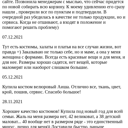
сайте. Позвонила менеджерам с мыслью, что сейчас придется
по новой собирать всю корзину. К моему удивлению его сразу
нашли , проверили все по пунктам и подтвердили. В
очередной раз убедилась в качестве не только продукции, но и
сервиса. Когда не отшивают, а входят в положение и
помогают решить проблему)
07.12.2021
Тут есть костюмы, халаты и платья на все случаи жизни, вот
правда =) Заказываю не только себе, но и маме, а она у меня
женщина с формами. Всегда есть красивые вещи и для меня, и
для нее. Размеры хорошо садятся, нет вещей, которые
маломерят или наоборот слишком большие.
05.12.2021
Купила костюм велюровый Аиша. Отлично все, ткань, цвет,
крой, пошив, сервис. Спасибо большое!
28.11.2021
Хорошее качество костюмов! Купила под новый год для всей
семьи. Жаль на меня размера нет, 42 великоват, а 38 детский
маловат... 40 вообще нет в размером ряде - это единственный
минус, лично для меня)) Доставили быстро, раньше