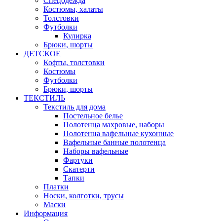
Спецодежда
Костюмы, халаты
Толстовки
Футболки
Кулирка
Брюки, шорты
ДЕТСКОЕ
Кофты, толстовки
Костюмы
Футболки
Брюки, шорты
ТЕКСТИЛЬ
Текстиль для дома
Постельное белье
Полотенца махровые, наборы
Полотенца вафельные кухонные
Вафельные банные полотенца
Наборы вафельные
Фартуки
Скатерти
Тапки
Платки
Носки, колготки, трусы
Маски
Информация