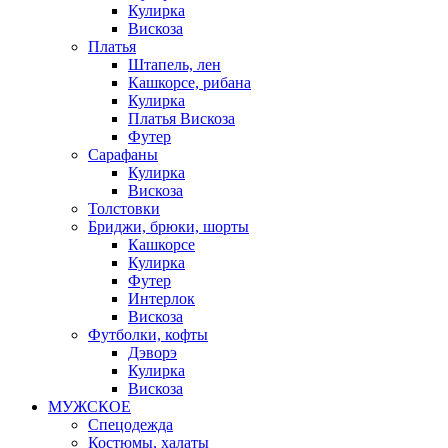
Кулирка
Вискоза
Платья
Штапель, лен
Кашкорсе, рибана
Кулирка
Платья Вискоза
Футер
Сарафаны
Кулирка
Вискоза
Толстовки
Бриджи, брюки, шорты
Кашкорсе
Кулирка
Футер
Интерлок
Вискоза
Футболки, кофты
Дэворэ
Кулирка
Вискоза
МУЖСКОЕ
Спецодежда
Костюмы, халаты