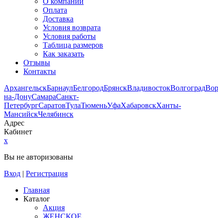
О компании
Оплата
Доставка
Условия возврата
Условия работы
Таблица размеров
Как заказать
Отзывы
Контакты
Архангельск
Барнаул
Белгород
Брянск
Владивосток
Волгоград
Во
на-Дону
Самара
Санкт-
Петербург
Саратов
Тула
Тюмень
Уфа
Хабаровск
Ханты-
Мансийск
Челябинск
Адрес
Кабинет
x
Вы не авторизованы
Вход
|
Регистрация
Главная
Каталог
Акция
ЖЕНСКОЕ