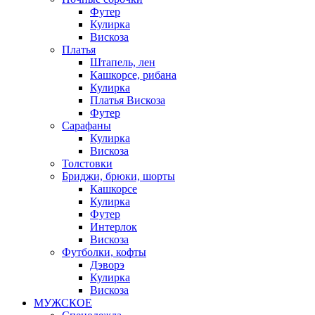
Футер
Кулирка
Вискоза
Платья
Штапель, лен
Кашкорсе, рибана
Кулирка
Платья Вискоза
Футер
Сарафаны
Кулирка
Вискоза
Толстовки
Бриджи, брюки, шорты
Кашкорсе
Кулирка
Футер
Интерлок
Вискоза
Футболки, кофты
Дэворэ
Кулирка
Вискоза
МУЖСКОЕ