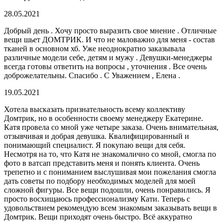
28.05.2021
Добрый день . Хочу просто выразить свое мнение . Отличные
вещи шьет ДОМТРИК. И что не маловажно для меня - состав
тканей в основном хб. Уже неоднократно заказывала
различные модели себе, детям и мужу . Девушки-менеджеры
всегда готовы ответить на вопросы , уточнения . Все очень
доброжелательны. Спасибо . С Уважением , Елена .
19.05.2021
Хотела высказать признательность всему коллективу
Домтрик, но в особенности своему менеджеру Екатерине.
Катя провела со мной уже четыре заказа. Очень внимательная,
отзывчивая и добрая девушка. Квалифицированный и
понимающий специалист. Я покупаю вещи для себя.
Несмотря на то, что Катя не знакомалично со мной, смогла по
фото в ватсап представить меня и понять клиента. Очень
трепетно и с пониманием выслушивая мои пожелания смогла
дать советы по подбору необходимых моделей для моей
сложной фигуры. Все вещи подошли, очень понравились. Я
просто восхищаюсь профессионализму Кати. Теперь с
удовольствием рекомендую всем знакомым заказывать вещи в
Домтрик. Вещи приходят очень быстро. Всё аккуратно