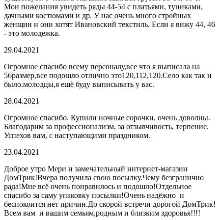
Мои пожелания увидеть ряды 44-54 с платьями, туниками,
дачными костюмами и др. У нас очень много стройных
женщин и они хотят Ивановский текстиль. Если я вижу 44, 46
- это молодежка.
29.04.2021
Огромное спасибо всему персоналу,все что я выписала на
56размер,все подошло отлично это120,112,120.Село как так и
было.молодцы,я ещё буду выписывать у вас.
28.04.2021
Огромное спасибо. Купили ночные сорочки, очень доволны.
Благодарим за профессионализм, за отзывчивость, терпение.
Успехов вам, с наступающими праздником.
23.04.2021
Доброе утро Мери и замечательный интернет-магазин
ДомТрик!
Вчера получила свою посылку.Чему безгранично
рада!Мне всё очень понравилось и подошло!
Отдельное
спасибо за саму упаковку посылки!Очень надёжно и
беспокоится нет причин.До скорой встречи дорогой ДомТрик!
Всем вам и вашим семьям,родным и близким здоровья!!!!