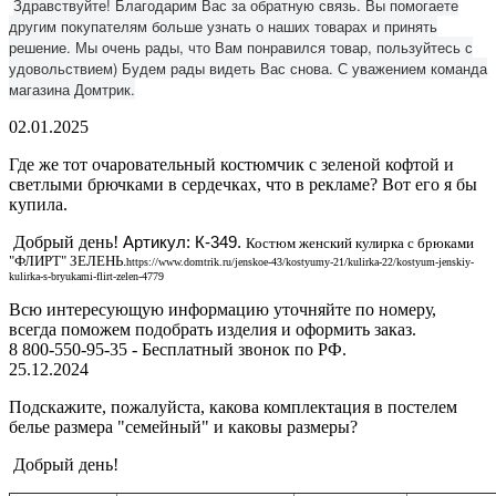
Здравствуйте! Благодарим Вас за обратную связь. Вы помогаете
другим покупателям больше узнать о наших товарах и принять
решение. Мы очень рады, что Вам понравился товар, пользуйтесь с
удовольствием) Будем рады видеть Вас снова. С уважением команда
магазина Домтрик.
02.01.2025
Где же тот очаровательный костюмчик с зеленой кофтой и
светлыми брючками в сердечках, что в рекламе? Вот его я бы
купила.
Добрый день!
Артикул: К-349.
Костюм женский кулирка с брюками
"ФЛИРТ" ЗЕЛЕНЬ.
https://www.domtrik.ru/jenskoe-43/kostyumy-21/kulirka-22/kostyum-jenskiy-
kulirka-s-bryukami-flirt-zelen-4779
Всю интересующую информацию уточняйте по номеру,
всегда поможем подобрать изделия и оформить заказ.
8 800-550-95-35 - Бесплатный звонок по РФ.
25.12.2024
Подскажите, пожалуйста, какова комплектация в постелем
белье размера "семейный" и каковы размеры?
Добрый день!