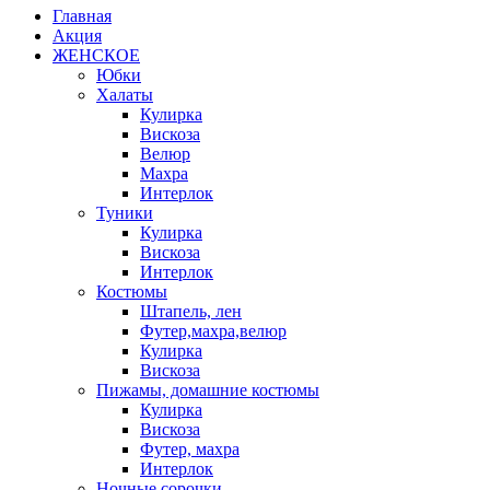
Главная
Акция
ЖЕНСКОЕ
Юбки
Халаты
Кулирка
Вискоза
Велюр
Махра
Интерлок
Туники
Кулирка
Вискоза
Интерлок
Костюмы
Штапель, лен
Футер,махра,велюр
Кулирка
Вискоза
Пижамы, домашние костюмы
Кулирка
Вискоза
Футер, махра
Интерлок
Ночные сорочки