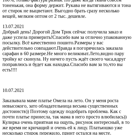
тоненькая, она форму держит. Рукава не вытягиваются и тона
от стирок не выцветают. Выгодно брать сразу несколько
вещей, мелким оптом от 2 тыс. дешевле.
13.07.2021
Добрый день!️ Дорогой Дом Трик сейчас получила заказ и
даже успела примерить!Спасибо вам за отлично упакованную
посылку.
Всё качественно пошито.Размеры у вас
действительно совпадают.Правда я погорячилась заказала
сарафан в 60 размере.Не много великоват.Лето,видно пару
тройку кг скинула. Ну ничего пусть ждёт своего часа,вдруг
поправлюсь и будет как находка.Спасибо вам за то,что вы
есть!!!!
10.07.2021
Заказывала маме платье Омела на лето. Он у меня роста
невысокого, зато обладательница весьма существенных
достоинств)) Поэтому одежду подобрать проблема. Как с
почти платье принесла, так мама в него просто влюбилась))
Кулирка очень приятная на ощупь, рисунок интересный, в то
же время не кричащий и очень ей к лицу. Платьюшко уже
несколько стирок пережило, принт остался на месте.