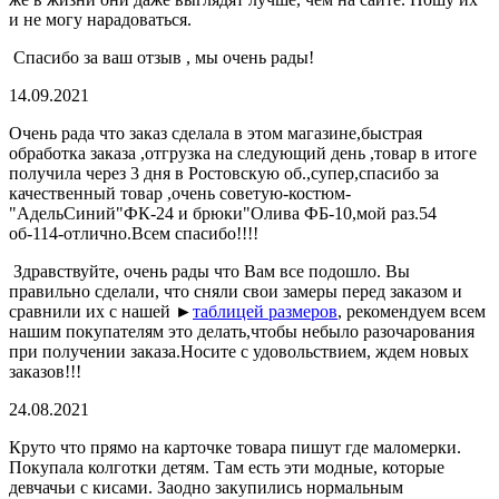
и не могу нарадоваться.
Спасибо за ваш отзыв , мы очень рады!
14.09.2021
Очень рада что заказ сделала в этом магазине,быстрая
обработка заказа ,отгрузка на следующий день ,товар в итоге
получила через 3 дня в Ростовскую об.,супер,спасибо за
качественный товар ,очень советую-костюм-
"АдельСиний"ФК-24 и брюки"Олива ФБ-10,мой раз.54
об-114-отлично.Всем спасибо!!!!
Здравствуйте, очень рады что Вам все подошло. Вы
правильно сделали, что сняли свои замеры перед заказом и
сравнили их с нашей ►
таблицей размеров
, рекомендуем всем
нашим покупателям это делать,чтобы небыло разочарования
при получении заказа.Носите с удовольствием, ждем новых
заказов!!!
24.08.2021
Круто что прямо на карточке товара пишут где маломерки.
Покупала колготки детям. Там есть эти модные, которые
девчачьи с кисами. Заодно закупились нормальным