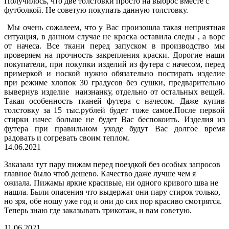
Получилось, что две толстовки просто на выброс вместе с
футболкой. Не советую покупать данную толстовку.
Мы очень сожалеем, что у Вас произошла такая неприятная
ситуация, в данном случае не краска оставила следы , а ворс
от начеса. Все ткани перед запуском в производство мы
проверяем на прочность закрепления краски. Дорогие наши
покупатели, при покупки изделий из футера с начесом, перед
примеркой и ноской нужно обязательно постирать изделие
при режиме хлопок 30 градусов без сушки, предварительно
вывернув изделие наизнанку, отдельно от остальных вещей.
Такая особенность тканей футера с начесом. Даже купив
толстовку за 15 тыс.рублей будет тоже самое.После первой
стирки начес больше не будет Вас беспокоить. Изделия из
футера при правильном уходе будут Вас долгое время
радовать и согревать своим теплом
.
14.06.2021
Заказала тут пару пижам перед поездкой без особых запросов
главное было чтоб дешево. Качество даже лучше чем я
ожиала. Пижамы яркие красивые, ни одного кривого шва не
нашла. Были опасения что выдержат они пару стирок только,
но зря, обе ношу уже год и они до сих пор красиво смотрятся.
Теперь знаю где заказывать трикотаж, и вам советую.
11.06.2021