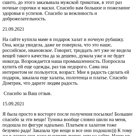
сшито, до этого заказывала мужской трикотаж, в этот раз
ночные сорочки и маски. Спасибо вам большое и пожелание
здоровья и успехов. Спасибо за вежливость и
доброжелательность.
21.09.2021
На сайте купила маме в подарок халат и ночную рубашку.
Она, когда увидела, даже не поверила, что это наше,
российское, ивановское. Говорит, тридцать лет уже не видела
вещей такого качества да за дешево, думала уже и не будет
никогда. Возрождается наша промышленность. Попросила
купить ей еще одежды, раз так недорого. Сама она
интернетом не пользуется, возраст. Мне в радость сделать ей
подарок, заказала еще халаты, полотенца и платье. Спасибо
Домтрик, что дарите людям радость.
Спасибо за Ваш отзыв.
15.09.2021
Я была просто в восторге после получения посылки! Большие
спасибо за эти вещи! Туника вообще словно шили на меня,
подошла по фигуре идеально. Платьем и халатом тоже
безумно рада! Заказала три вещи и все они подошли))) К тому
же в жизни они даже выглядят лучше, чем на сайте. Ношу их