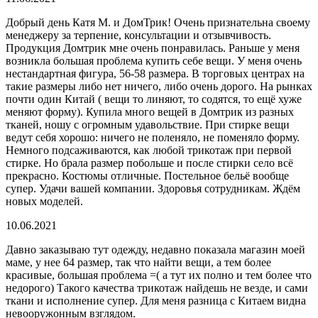
Добрый день Катя М. и ДомТрик! Очень признательна своему
менеджеру за терпение, консультации и отзывчивость.
Продукция Домтрик мне очень понравилась. Раньше у меня
возникла большая проблема купить себе вещи. У меня очень
нестандартная фигура, 56-58 размера. В торговых центрах на
такие размеры либо нет ничего, либо очень дорого. На рынках
почти один Китай ( вещи то линяют, то содятся, то ещё хуже
меняют форму). Купила много вещей в Домтрик из разных
тканей, ношу с огромным удавольствие. При стирке вещи
ведут себя хорошо: ничего не поленяло, не поменяло форму.
Немного подсаживаются, как любой трикотаж при первой
стирке. Но брала размер побольше и после стирки село всё
прекрасно. Костюмы отличные. Постельное бельё вообще
супер. Удачи вашей компании. Здоровья сотрудникам. Ждём
новых моделей.
10.06.2021
Давно заказываю тут одежду, недавно показала магазин моей
маме, у нее 64 размер, так что найти вещи, а тем более
красивые, большая проблема =( а тут их полно и тем более что
недорого) Такого качества трикотаж найдешь не везде, и сами
ткани и исполнение супер. Для меня разница с Китаем видна
невооружонным взглядом.