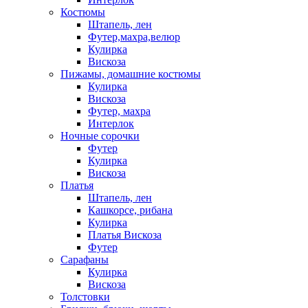
Костюмы
Штапель, лен
Футер,махра,велюр
Кулирка
Вискоза
Пижамы, домашние костюмы
Кулирка
Вискоза
Футер, махра
Интерлок
Ночные сорочки
Футер
Кулирка
Вискоза
Платья
Штапель, лен
Кашкорсе, рибана
Кулирка
Платья Вискоза
Футер
Сарафаны
Кулирка
Вискоза
Толстовки