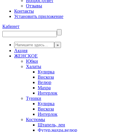
Вопрос-ответ
Отзывы
Контакты
Установить приложение
Кабинет
Акция
ЖЕНСКОЕ
Юбки
Халаты
Кулирка
Вискоза
Велюр
Махра
Интерлок
Туники
Кулирка
Вискоза
Интерлок
Костюмы
Штапель, лен
Футер,махра,велюр