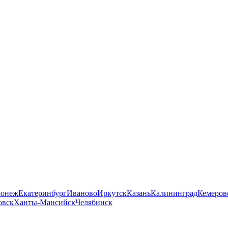
ронеж
Екатеринбург
Иваново
Иркутск
Казань
Калининград
Кемеров
овск
Ханты-Мансийск
Челябинск