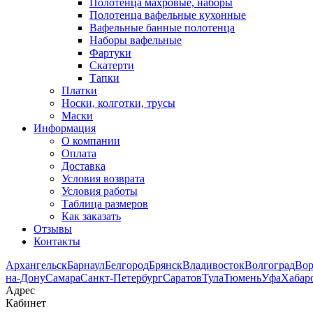
Полотенца махровые, наборы
Полотенца вафельные кухонные
Вафельные банные полотенца
Наборы вафельные
Фартуки
Скатерти
Тапки
Платки
Носки, колготки, трусы
Маски
Информация
О компании
Оплата
Доставка
Условия возврата
Условия работы
Таблица размеров
Как заказать
Отзывы
Контакты
Архангельск
Барнаул
Белгород
Брянск
Владивосток
Волгоград
Во
на-Дону
Самара
Санкт-Петербург
Саратов
Тула
Тюмень
Уфа
Хабар
Адрес
Кабинет