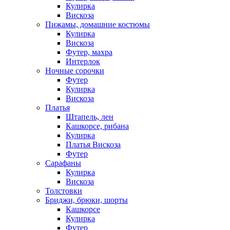
Кулирка
Вискоза
Пижамы, домашние костюмы
Кулирка
Вискоза
Футер, махра
Интерлок
Ночные сорочки
Футер
Кулирка
Вискоза
Платья
Штапель, лен
Кашкорсе, рибана
Кулирка
Платья Вискоза
Футер
Сарафаны
Кулирка
Вискоза
Толстовки
Бриджи, брюки, шорты
Кашкорсе
Кулирка
Футер