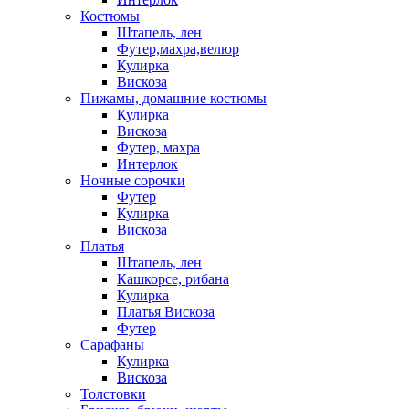
Костюмы
Штапель, лен
Футер,махра,велюр
Кулирка
Вискоза
Пижамы, домашние костюмы
Кулирка
Вискоза
Футер, махра
Интерлок
Ночные сорочки
Футер
Кулирка
Вискоза
Платья
Штапель, лен
Кашкорсе, рибана
Кулирка
Платья Вискоза
Футер
Сарафаны
Кулирка
Вискоза
Толстовки