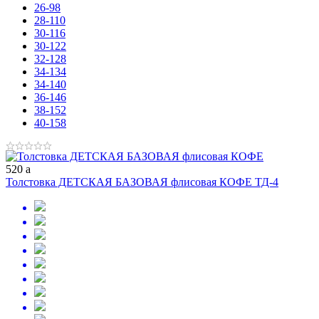
26-98
28-110
30-116
30-122
32-128
34-134
34-140
36-146
38-152
40-158
520
a
Толстовка ДЕТСКАЯ БАЗОВАЯ флисовая КОФЕ ТД-4