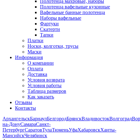
Полотенца махровые, наборы
Полотенца вафельные кухонные
Вафельные банные полотенца
Наборы вафельные
Фартуки
Скатерти
Тапки
Платки
Носки, колготки, трусы
Маски
Информация
О компании
Оплата
Доставка
Условия возврата
Условия работы
Таблица размеров
Как заказать
Отзывы
Контакты
Архангельск
Барнаул
Белгород
Брянск
Владивосток
Волгоград
Во
на-Дону
Самара
Санкт-
Петербург
Саратов
Тула
Тюмень
Уфа
Хабаровск
Ханты-
Мансийск
Челябинск