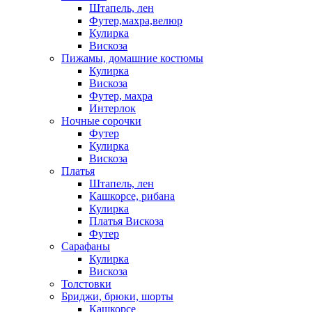
Штапель, лен
Футер,махра,велюр
Кулирка
Вискоза
Пижамы, домашние костюмы
Кулирка
Вискоза
Футер, махра
Интерлок
Ночные сорочки
Футер
Кулирка
Вискоза
Платья
Штапель, лен
Кашкорсе, рибана
Кулирка
Платья Вискоза
Футер
Сарафаны
Кулирка
Вискоза
Толстовки
Бриджи, брюки, шорты
Кашкорсе