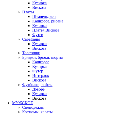
Кулирка
Вискоза
Платья
Штапель, лен
Кашкорсе, рибана
Кулирка
Платья Вискоза
Футер
Сарафаны
Кулирка
Вискоза
Толстовки
Бриджи, брюки, шорты
Кашкорсе
Кулирка
Футер
Интерлок
Вискоза
Футболки, кофты
Дэворэ
Кулирка
Вискоза
МУЖСКОЕ
Спецодежда
Костюмы, халаты