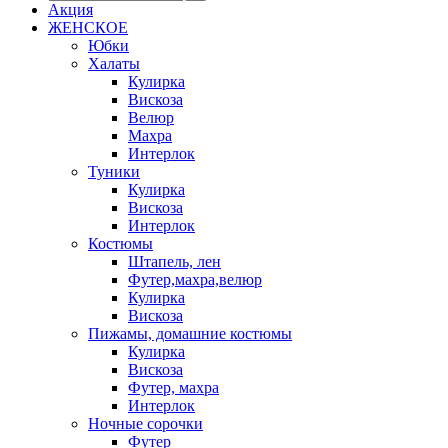
Акция
ЖЕНСКОЕ
Юбки
Халаты
Кулирка
Вискоза
Велюр
Махра
Интерлок
Туники
Кулирка
Вискоза
Интерлок
Костюмы
Штапель, лен
Футер,махра,велюр
Кулирка
Вискоза
Пижамы, домашние костюмы
Кулирка
Вискоза
Футер, махра
Интерлок
Ночные сорочки
Футер