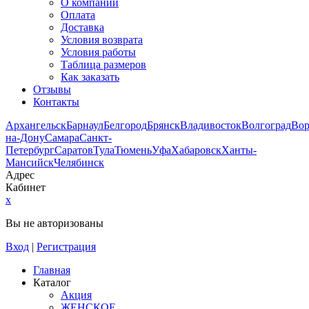
О компании
Оплата
Доставка
Условия возврата
Условия работы
Таблица размеров
Как заказать
Отзывы
Контакты
Архангельск
Барнаул
Белгород
Брянск
Владивосток
Волгоград
Во
на-Дону
Самара
Санкт-
Петербург
Саратов
Тула
Тюмень
Уфа
Хабаровск
Ханты-
Мансийск
Челябинск
Адрес
Кабинет
x
Вы не авторизованы
Вход
|
Регистрация
Главная
Каталог
Акция
ЖЕНСКОЕ