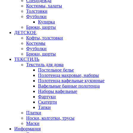
Спецодежда
Костюмы, халаты
Толстовки
Футболки
Кулирка
Брюки, шорты
ДЕТСКОЕ
Кофты, толстовки
Костюмы
Футболки
Брюки, шорты
ТЕКСТИЛЬ
Текстиль для дома
Постельное белье
Полотенца махровые, наборы
Полотенца вафельные кухонные
Вафельные банные полотенца
Наборы вафельные
Фартуки
Скатерти
Тапки
Платки
Носки, колготки, трусы
Маски
Информация