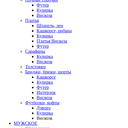
Футер
Кулирка
Вискоза
Платья
Штапель, лен
Кашкорсе, рибана
Кулирка
Платья Вискоза
Футер
Сарафаны
Кулирка
Вискоза
Толстовки
Бриджи, брюки, шорты
Кашкорсе
Кулирка
Футер
Интерлок
Вискоза
Футболки, кофты
Дэворэ
Кулирка
Вискоза
МУЖСКОЕ