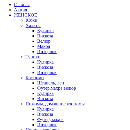
Главная
Акция
ЖЕНСКОЕ
Юбки
Халаты
Кулирка
Вискоза
Велюр
Махра
Интерлок
Туники
Кулирка
Вискоза
Интерлок
Костюмы
Штапель, лен
Футер,махра,велюр
Кулирка
Вискоза
Пижамы, домашние костюмы
Кулирка
Вискоза
Футер, махра
Интерлок
Ночные сорочки