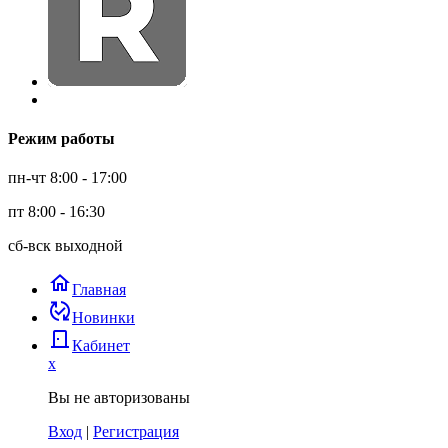
Режим работы
пн-чт 8:00 - 17:00
пт 8:00 - 16:30
сб-вск выходной
home
Главная
published_with_changes
Новинки
door_back
Кабинет
x
Вы не авторизованы
Вход
|
Регистрация